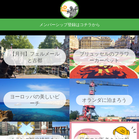
メンバーシップ登録はコチラから
【月刊】フェルメール
ブリュッセルのフラワ
と古都
ーカーペット
ヨーロッパの美しいビ
オランダに泊まろう
ーチ