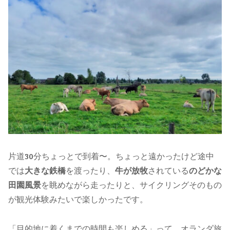
片道30分ちょっとで到着〜。ちょっと遠かったけど途中
では
大きな鉄橋
を渡ったり、
牛が放牧
されている
のどかな
田園風景
を眺めながら走ったりと、サイクリングそのもの
が観光体験みたいで楽しかったです。
「目的地に着くまでの時間も楽しめる」って、オランダ旅