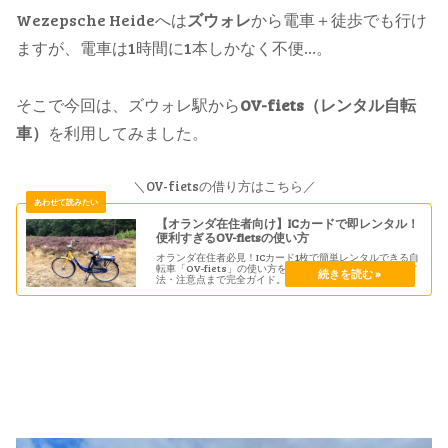
Wezepsche Heideへは
ズウォレ
から電車＋徒歩でも行け
ますが、電車は1時間に1本しかなく不便…。
そこで今回は、ズウォレ駅から
OV-fiets（レンタル自転
車）
を利用してみました。
＼OV-fietsの借り方はこちら／
【オランダ在住者向け】ICカードで即レンタル！
便利すぎるOV-fietsの使い方
オランダ在住者必見！ICカード1枚で簡単レンタルできる自
転車「OV-fiets」の使い方を詳しく解説。借り方・返却方
法・注意点まで完全ガイド。オランダ鉄道の自転車をワン
タッチでレンタルしてサイクリング観光！