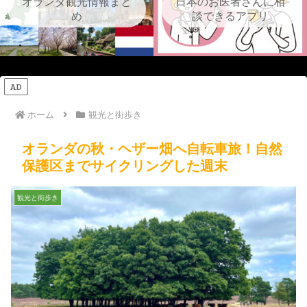
オランダ観光情報まと
日本のお医者さんに相
め
談できるアプリ
AD
ホーム
観光と街歩き
オランダの秋・ヘザー畑へ自転車旅！自然
保護区までサイクリングした週末
観光と街歩き