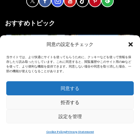
おすすめトピック
同意の設定をチェック
【月刊】フェルメー
ブリュッセルのフラ
ルと古都
ワーカーペット
当サイトでは、より快適にサイトを使ってもらうために、クッキーなどを使って情報を保
存したり読み取ったりしています。これに同意すると、閲覧履歴やこのサイト用のIDなど
を使って、より便利な機能を提供できます。同意しない場合や同意を取り消した場合、一
部の機能が使えなくなることがあります。
同意する
ヨーロッパの美しい
オランダに泊まろう
ビーチ
拒否する
設定を管理
オランダ観光情報ま
日本のお医者さんに
Cookie Policy
Privacy Statement
メニュー
ホーム
検索
トップ
サイドバー
とめ
相談できるアプリ