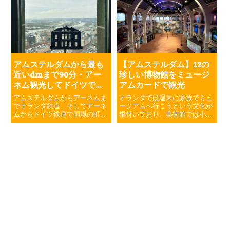
までまとめました。
アムステルダムから最も
【アムステルダム】12の
近いdmまで90分・アー
珍しい博物館をミュージ
ネム観光してドイツでお
アムカードで観光
買い物
アムステルダムからアーネムま
オランダでは週末に家族でミュ
でオランダ鉄道、そしてアーネ
ージアムへ行こうという文化が
ムからドイツ鉄道で国境の町エ
根付いており、美術館では小さ
メリッヒに訪れてお買い物して
なお子さま連れの方や祖父母と
きました。アーネム観光して
お孫さんなどとご家族で訪れて
dmとドイツスーパーでお買い
る方をお見かけします。アムス
物。充実した週末の過ごし方を
テルダムでご家族でも楽しめる
発見しました。
博物館や、ちょっと風変わりな
ミュージアムのご紹介です。