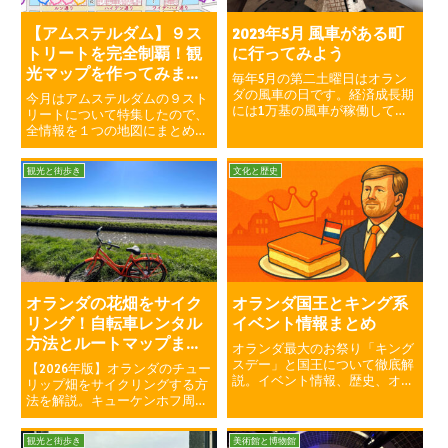
【アムステルダム】９ス
2023年5月 風車がある町
トリートを完全制覇！観
に行ってみよう
光マップを作ってみまし
毎年5月の第二土曜日はオラン
た
ダの風車の日です。経済成長期
今月はアムステルダムの９スト
には1万基の風車が稼働してい
リートについて特集したので、
たオランダには今でも様々なと
全情報を１つの地図にまとめて
ころに風車が残っています。今
みました。お出かけの参考に使
でも風車が残っている街にぶら
ってみてください。
観光と街歩き
文化と歴史
りと訪れてみようと思います。
オランダの花畑をサイク
オランダ国王とキング系
リング！自転車レンタル
イベント情報まとめ
方法とルートマップまと
オランダ最大のお祭り「キング
め
スデー」と国王について徹底解
【2026年版】オランダのチュー
説。イベント情報、歴史、オレ
リップ畑をサイクリングする方
ンジ文化、観光スポットまでま
法を解説。キューケンホフ周辺
とめました。初めてのキングス
の自転車レンタル予約、バスア
デー観光にも役立つガイドで
クセス、初心者向けおすすめル
観光と街歩き
美術館と博物館
す。
ート、ベストシーズンや持ち物