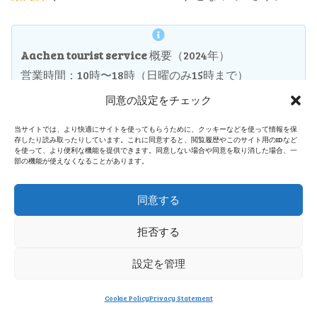
Aachen tourist service
概要（2024年）
営業時間：10時〜18時（日曜のみ15時まで）
MAP：
Friedrich-Wilhelm-Platz, Aachen
同意の設定をチェック
URL：
Aachen-tourismus.de
当サイトでは、より快適にサイトを使ってもらうために、クッキーなどを使って情報を保
存したり読み取ったりしています。これに同意すると、閲覧履歴やこのサイト用のIDなど
を使って、より便利な機能を提供できます。同意しない場合や同意を取り消した場合、一
部の機能が使えなくなることがあります。
同意する
拒否する
設定を管理
Cookie Policy
Privacy Statement
メニュー
ホーム
検索
トップ
サイドバー