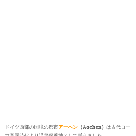
ドイツ西部の国境の都市
アーヘン
（Aachen）
は古代ロー
マ帝国時代より温泉保養地として栄えました。