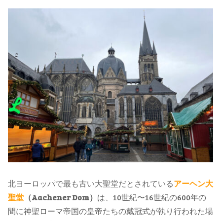
北ヨーロッパで最も古い大聖堂だとされている
アーヘン大
聖堂
（Aachener Dom）
は、10世紀〜16世紀の600年の
間に神聖ローマ帝国の皇帝たちの戴冠式が執り行われた場