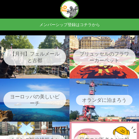
メンバーシップ登録はコチラから
【月刊】フェルメール
ブリュッセルのフラワ
と古都
ーカーペット
ヨーロッパの美しいビ
オランダに泊まろう
ーチ