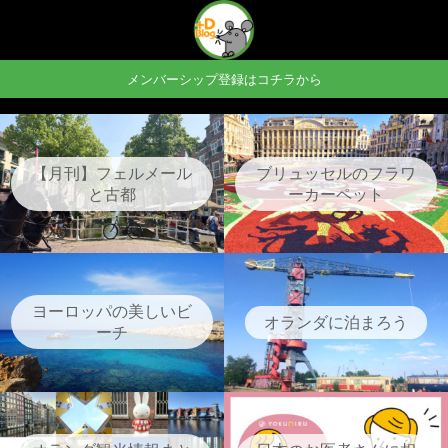
メンバーシップ登録はコチラから
【月刊】フェルメール
ブリュッセルのフラワ
と古都
ーカーペット
ヨーロッパの美しいビ
オランダに泊まろう
ーチ