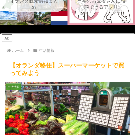
オランダ観光情報まと
日本のお医者さんに相
め
談できるアプリ
AD
ホーム
生活情報
【オランダ移住】スーパーマーケットで買
ってみよう
生活情報