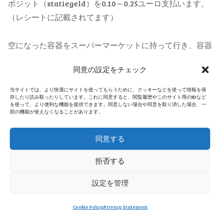
ポジット（statiegeld）を0.10～0.25ユーロ支払います。
（レシートに記載されてます）
空になった容器をスーパーマーケットに持って行き、容器
返却用の機械に入れると、デポジットが返ってくるシステ
同意の設定をチェック
ムです。
当サイトでは、より快適にサイトを使ってもらうために、クッキーなどを使って情報を保
存したり読み取ったりしています。これに同意すると、閲覧履歴やこのサイト用のIDなど
を使って、より便利な機能を提供できます。同意しない場合や同意を取り消した場合、一
部の機能が使えなくなることがあります。
同意する
拒否する
設定を管理
Cookie Policy
Privacy Statement
メニュー
ホーム
検索
トップ
サイドバー