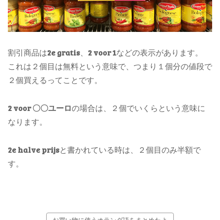
割引商品は
2e gratis
、
2 voor 1
などの表示があります。
これは２個目は無料という意味で、つまり１個分の値段で
２個買えるってことです。
2 voor 〇〇ユーロ
の場合は、２個でいくらという意味に
なります。
2e halve prijs
と書かれている時は、２個目のみ半額で
す。
お買い物に使うオランダ語をまとめたよ