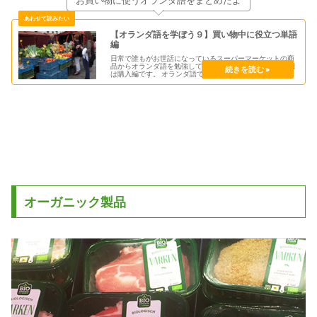
【オランダ語を学ぼう９】買い物中に役立つ単語
編
日常で誰もがお世話になっているスーパーマーケットの商
品からオランダ語を勉強してみようシリーズ第９弾。 今日
は購入編です。 オランダ語で買い物をするは
Winkelen（ウィンクレン）と言います。 日本同様にオラ
ンダのスーパーマーケットでも特売が週替わりでありま
す。
オーガニック製品