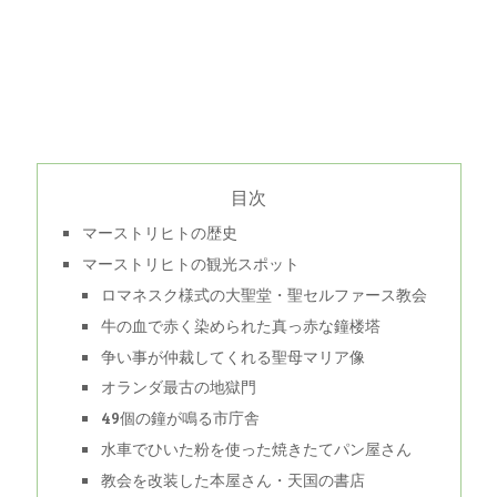
目次
マーストリヒトの歴史
マーストリヒトの観光スポット
ロマネスク様式の大聖堂・聖セルファース教会
牛の血で赤く染められた真っ赤な鐘楼塔
争い事が仲裁してくれる聖母マリア像
オランダ最古の地獄門
49個の鐘が鳴る市庁舎
水車でひいた粉を使った焼きたてパン屋さん
教会を改装した本屋さん・天国の書店