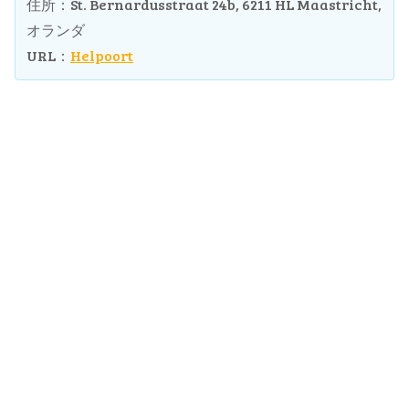
住所：St. Bernardusstraat 24b, 6211 HL Maastricht,
オランダ
URL：
Helpoort