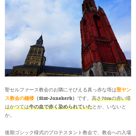
聖セルファース教会のお隣にそびえる真っ赤な塔は
聖ヤン
ス教会の鐘楼
（Sint-Janskerk）
です。
高さ70mの赤い塔
はかつては
牛の血で赤く染められていた
とか、いないと
か。
後期ゴシック様式のプロテスタント教会で、教会への入場