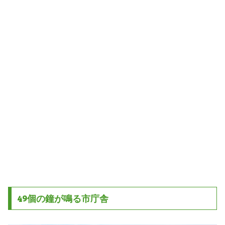
49個の鐘が鳴る市庁舎