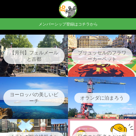
メンバーシップ登録はコチラから
【月刊】フェルメール
ブリュッセルのフラワ
と古都
ーカーペット
ヨーロッパの美しいビ
オランダに泊まろう
ーチ