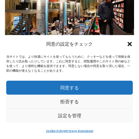
同意の設定をチェック
当サイトでは、より快適にサイトを使ってもらうために、クッキーなどを使って情報を保
13世紀に建てられたゴシック様式のドミニカ教会を改装
存したり読み取ったりしています。これに同意すると、閲覧履歴やこのサイト用のIDなど
を使って、より便利な機能を提供できます。同意しない場合や同意を取り消した場合、一
し、2006年にオープンした本屋さん
ドミニカネン
部の機能が使えなくなることがあります。
（Boekhandel Dominicanen )
は、「
世界一美しい書
店
」「
天国の書店
」との呼び名がつくほど
神秘的な空間の
同意する
本屋さん
です。
拒否する
アムステルダムの建築家
Merkx + Girod
がこの本屋さんの
設定を管理
デザインをしました。歴史ある天井フレスコ画やステンド
Cookie Policy
Privacy Statement
グラスは保存されており、まるで神が舞い降りてきそうな
メニュー
ホーム
検索
トップ
サイドバー