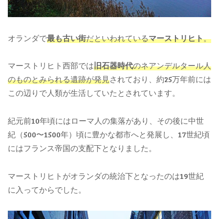
オランダで
最も古い街
だといわれている
マーストリヒト
。
マーストリヒト西部では
旧石器時代
のネアンデルタール人
のものとみられる遺跡が発見
されており、約25万年前には
この辺りで人類が生活していたとされています。
紀元前10年頃にはローマ人の集落があり、その後に中世
紀（500〜1500年）頃に豊かな都市へと発展し、17世紀頃
にはフランス帝国の支配下となりました。
マーストリヒトがオランダの統治下となったのは19世紀
に入ってからでした。