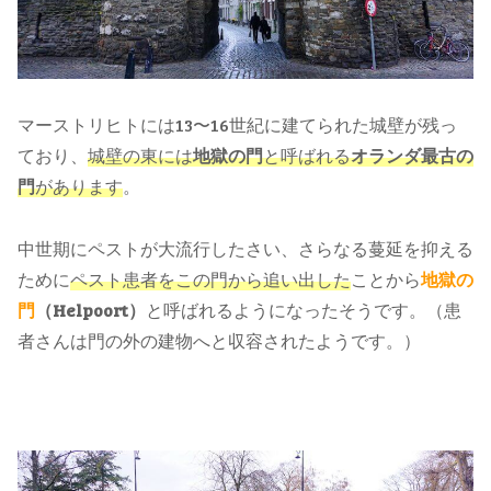
マーストリヒトには13〜16世紀に建てられた城壁が残っ
ており、
城壁の東には
地獄の門
と呼ばれる
オランダ最古の
門
があります
。
中世期にペストが大流行したさい、さらなる蔓延を抑える
ために
ペスト患者をこの門から追い出した
ことから
地獄の
門
（Helpoort）
と呼ばれるようになったそうです。（患
者さんは門の外の建物へと収容されたようです。）