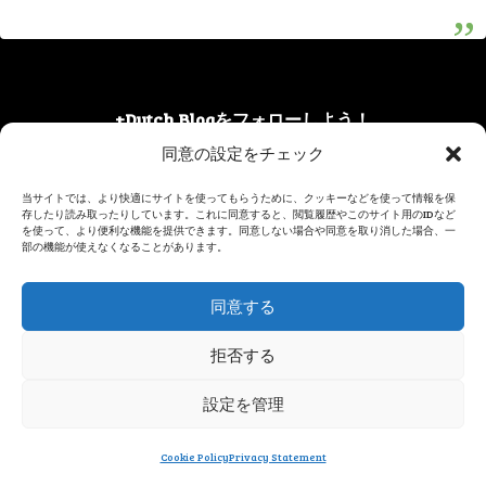
+Dutch Blogをフォローしよう！
同意の設定をチェック
当サイトでは、より快適にサイトを使ってもらうために、クッキーなどを使って情報を保
存したり読み取ったりしています。これに同意すると、閲覧履歴やこのサイト用のIDなど
おすすめトピック
を使って、より便利な機能を提供できます。同意しない場合や同意を取り消した場合、一
部の機能が使えなくなることがあります。
同意する
【月刊】フェルメー
ブリュッセルのフラ
ルと古都
ワーカーペット
拒否する
設定を管理
Cookie Policy
Privacy Statement
ヨーロッパの美しい
メニュー
ホーム
検索
トップ
サイドバー