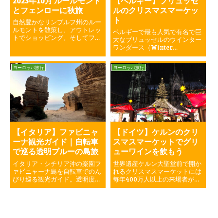
2023年10月 ルールモント
【ベルギー】ブリュッセ
とフェンローに秋旅
ルのクリスマスマーケッ
ト
自然豊かなリンブルフ州のルー
ルモントを散策し、アウトレッ
ベルギーで最も人気で有名で巨
トでショッピング。そしてフェ
大なブリュッセルのウインター
ンロー経由でドイツまで足を伸
ワンダース（Winter
ばしてドイツ限定品を購入し、
Wonders）は一度は訪れたい
最後にフェンローの温泉で癒さ
素敵なクリスマスマーケットで
ヨーロッパ旅行
ヨーロッパ旅行
れる秋のお買い物の旅をしてみ
す。とくにグランプラスでの音
ました。
と光のショーは見逃せません。
キラキラが止まらないXmasマ
ーケットです。
【イタリア】ファビニャ
【ドイツ】ケルンのクリ
ーナ観光ガイド｜自転車
スマスマーケットでグリ
で巡る透明ブルーの島旅
ューワインを飲もう
イタリア・シチリア沖の楽園フ
世界遺産ケルン大聖堂前で開か
ァビニャーナ島を自転車でのん
れるクリスマスマーケットには
びり巡る観光ガイド。透明度抜
毎年400万人以上の来場者が訪
群の海、美しいビーチ、旧採石
れます。ジンジャーブレッド、
場跡の博物館など、見どころ満
焼き栗、グリューワイン、シュ
載。フェリーでの行き方、レン
トーレン、アプフェルシュトゥ
タサイクル情報、グルメや宿泊
ルーデル、ソーセージ、ビー
のヒントも紹介。絶景と自然に
ル、花より団子な楽しみ満載な