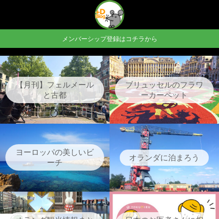
メンバーシップ登録はコチラから
【月刊】フェルメール
ブリュッセルのフラワ
と古都
ーカーペット
ヨーロッパの美しいビ
オランダに泊まろう
ーチ