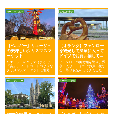
ヨーロッパ旅行
観光と街歩き
【ベルギー】リエージュ
【オランダ】フェンロー
の美味しいクリスマスマ
を観光して温泉に入って
ーケット
ドイツでお買い物して帰
る休日
リエージュのクリマはまるで
フェンローの美術館を巡り、温
「宴」。フードコートのような
泉に入り、ドイツでお買い物す
クリスマスマーケットに地元の
る日帰り観光をしてきました。
方が集まって皆んなで宴会をし
フェンローは日本食屋さんが多
ているような活気がありまし
い印象でした。フェンロー駅前
バックナンバー
ヨーロッパ旅行
た。そして美味しかったです。
と隣国で隣町のカルデンキルヒ
食べ歩き＋市内観光＋クリマを
ェンのプチ観光情報をまとめま
1日で楽しめます。
した。