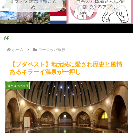
オランダ観光情報まと
日本のお医者さんに相
め
談できるアプリ
AD
ホーム
ヨーロッパ旅行
【ブダペスト】地元民に愛され歴史と風情
あるキラーイ温泉が一押し
ヨーロッパ旅行