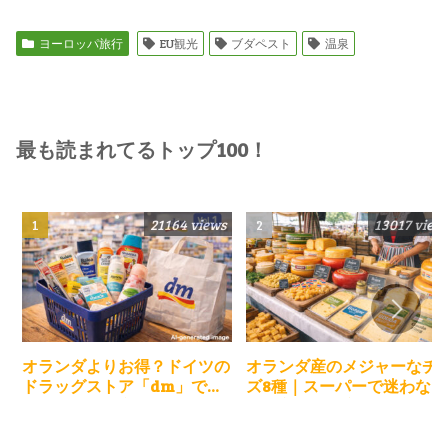
ヨーロッパ旅行
EU観光
ブダペスト
温泉
最も読まれてるトップ100！
21164 views
13017 view
オランダよりお得？ドイツの
オランダ産のメジャーなチ
ドラッグストア「dm」でお
ズ8種｜スーパーで迷わない
買い物＆購入商品のレビュー
選び方とお土産ガイド