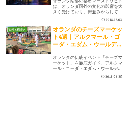
オランダ南部の都市マーストリヒト
は、オランダ国外の文化の影響を大
きく受けており、街並みからしてオ
ランダの歴史ある風景とは少し異な
2018.12.03
る都市となっています。マーストリ
オランダのチーズマーケッ
ヒトで毎年開かれるクリスマスマー
観光と街歩き
ケットのマジカル・マーストリヒト
ト4選｜アルクマール・ゴ
はとても賑やかでキラキラした12月
ーダ・エダム・ウールデン
の夜を演出しています。
開催情報【2026】
オランダの伝統イベント「チーズマ
ーケット」を徹底ガイド。アルクマ
ール・ゴーダ・エダム・ウールデン
の開催情報、歴史、観光の見どころ
2018.06.25
をまとめました。アムステルダムか
ら日帰りで行けるチーズ観光スポッ
トです。