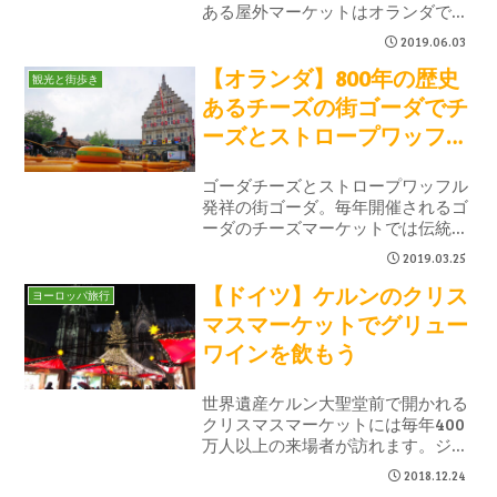
ある屋外マーケットはオランダで最
大＆最人気のマーケットで300店以
2019.06.03
上の屋台が出店し賑わっています。
【オランダ】800年の歴史
ここに来ればオランダの特産品が一
観光と街歩き
通り食べられることから人気の観光
あるチーズの街ゴーダでチ
スポットになっています。
ーズとストロープワッフル
を食べよう！
ゴーダチーズとストロープワッフル
発祥の街ゴーダ。毎年開催されるゴ
ーダのチーズマーケットでは伝統的
なスタイルを見る事ができます。歴
2019.03.25
史ある古都を散策し、焼きたてのス
【ドイツ】ケルンのクリス
トロープワッフルを食べて、チーズ
ヨーロッパ旅行
をお土産に購入できるオランダが詰
マスマーケットでグリュー
まった町です。
ワインを飲もう
世界遺産ケルン大聖堂前で開かれる
クリスマスマーケットには毎年400
万人以上の来場者が訪れます。ジン
ジャーブレッド、焼き栗、グリュー
2018.12.24
ワイン、シュトーレン、アプフェル