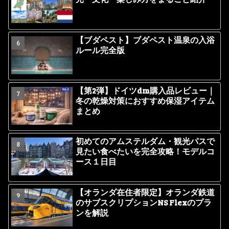
【ブダペスト】ブダペスト温泉の入浴
ルール完全版
【第2弾】ドイツdm購入品レビュー｜
冬の乾燥対策におすすめ保湿アイテム
まとめ
初めてのアムステルダム・観光パスで
見たい食べたいを完全攻略！モデルコ
ース１日目
【オランダ在住者限定】オランダ鉄道
のサブスクリプションNS Flexのプラ
ンを解説