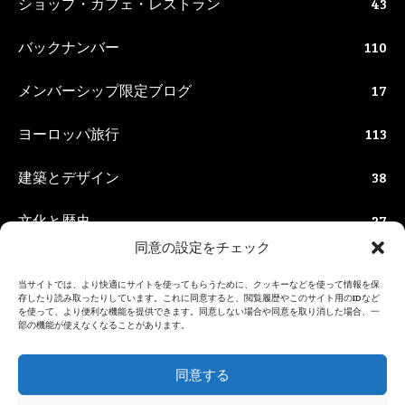
ショップ・カフェ・レストラン
43
バックナンバー
110
メンバーシップ限定ブログ
17
ヨーロッパ旅行
113
建築とデザイン
38
文化と歴史
27
同意の設定をチェック
生活情報
63
当サイトでは、より快適にサイトを使ってもらうために、クッキーなどを使って情報を保
存したり読み取ったりしています。これに同意すると、閲覧履歴やこのサイト用のIDなど
美術館と博物館
54
を使って、より便利な機能を提供できます。同意しない場合や同意を取り消した場合、一
部の機能が使えなくなることがあります。
観光と街歩き
116
同意する
食べ物
46