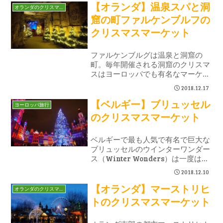
【オランダ】温泉スパと洞
シュトゥルーデル、ソーセージ、ビ
オランダのクリスマス
ール、花より団子な楽しみ満載な
窟の町ファルケンブルフの
Xmasです。
クリスマスマーケット
ファルケンブルグは温泉と洞窟の
町。毎年開催される洞窟のクリスマ
スはヨーロッパでも有名なマーケッ
ト。洞窟でのファンタジー感あふれ
2018.12.17
るアンダーグラウンドのXmasマー
【ベルギー】ブリュッセル
ケットです。
ヨーロッパ旅行
のクリスマスマーケット
ベルギーで最も人気で有名で巨大な
ブリュッセルのウインターワンダー
ス（Winter Wonders）は一度は訪
れたい素敵なクリスマスマーケット
2018.12.10
です。とくにグランプラスでの音と
【オランダ】マーストリヒ
光のショーは見逃せません。キラキ
オランダのクリスマス
ラが止まらないXmasマーケットで
トのクリスマスマーケット
す。