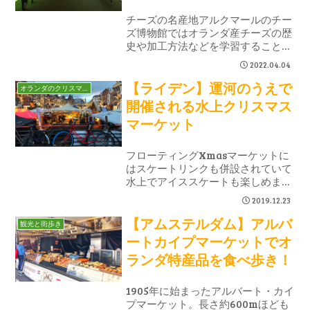
チーズの名産地アルクマールのチー
ズ博物館ではオランダ産チーズの歴
史や加工方法などを学習することが
できます。映像を見ながら、または
2022.04.04
ゲームをしながら学べる体験型の博
【ライデン】運河のうえで
物館になっており、建物前の広場で
オランダのクリスマス
は金曜日にチーズマーケットが開催
開催される水上クリスマス
されています。
マーケット
フローティングXmasマーケットに
はスケートリンクも併設されていて
水上でアイススケートも楽しめま
す。運河に架かる橋の下を歩いて通
2019.12.23
れるライデンのクリスマスマーケッ
【アムステルダム】アルバ
トはトリックアートのような不思議
観光と街歩き
な感覚。視線が変わるだけで日常と
ートカイプマーケットでオ
は違った景色を味わえます。
ランダ特産品を食べ歩き！
1905年に始まったアルバート・カイ
プマーケット。長さ約600mほども