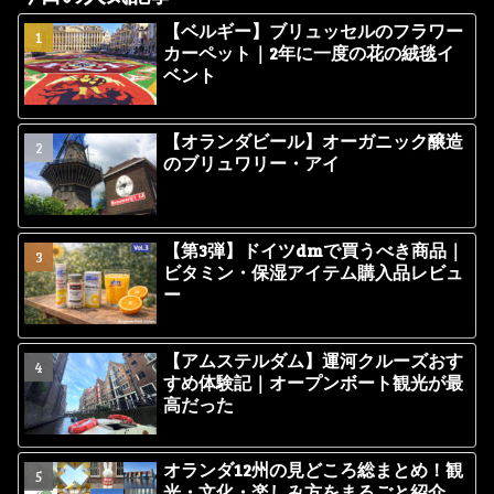
【ベルギー】ブリュッセルのフラワー
カーペット｜2年に一度の花の絨毯イ
ベント
【オランダビール】オーガニック醸造
のブリュワリー・アイ
【第3弾】ドイツdmで買うべき商品｜
ビタミン・保湿アイテム購入品レビュ
ー
【アムステルダム】運河クルーズおす
すめ体験記｜オープンボート観光が最
高だった
オランダ12州の見どころ総まとめ！観
光・文化・楽しみ方をまるごと紹介