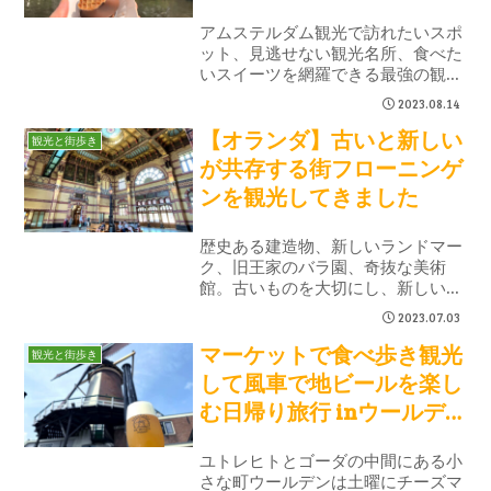
コース２日目
アムステルダム観光で訪れたいスポ
ット、見逃せない観光名所、食べた
いスイーツを網羅できる最強の観光
モデルコース。2日目は風車村観光
2023.08.14
とワッフル食べ歩き。アルバートカ
【オランダ】古いと新しい
イプマーケットに9ストリートと若
観光と街歩き
者が集まるお洒落スポット巡りで
が共存する街フローニンゲ
す。
ンを観光してきました
歴史ある建造物、新しいランドマー
ク、旧王家のバラ園、奇抜な美術
館。古いものを大切にし、新しいも
のも受け入れる、とても魅力的な街
2023.07.03
フローニンゲン。日帰りでも十分に
マーケットで食べ歩き観光
観光できます。お魚マーケットが開
観光と街歩き
催している日に訪れるのがおすすめ
して風車で地ビールを楽し
です。
む日帰り旅行 inウールデ
ン
ユトレヒトとゴーダの中間にある小
さな町ウールデンは土曜にチーズマ