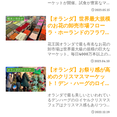
ーケットが開催。試食が豊富なマー
ケットで食べ歩き。風車で小麦粉を
2023.05.15
購入したり、隣町の風車カフェ・バ
【オランダ】世界最大規模
ーで地ビールを堪能。ローカルな日
観光と街歩き
帰り観光が楽しめました。
のお花の卸売市場フロー
ラ・ホーランドのフラワー
マーケット
花王国オランダで最も有名なお花の
卸市場は世界最大級の規模の巨大な
マーケット。毎日4000万本以上の
お花が世界中へと出荷されていま
2023.04.10
す。早起きが必須ですが、それでも
【オランダ】お祭り感が高
訪れて良かった満足度の高いロイヤ
オランダのクリスマス
ル・フローラ・ホーランドの見どこ
めのクリスマスマーケッ
とろをまとめました。
ト！デン・ハーグのロイヤ
ルクリスマスフェア
オランダで最も美しいといわれてい
るデンハーグのロイヤルクリスマス
フェアはクリスマス感もありつつお
祭り感も味わえる華やかなクリスマ
2022.12.19
スマーケット。政治の街であるため