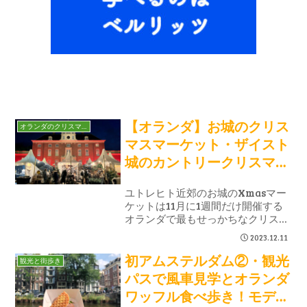
【オランダ】お城のクリス
オランダのクリスマス
マスマーケット・ザイスト
城のカントリークリスマス
フェア
ユトレヒト近郊のお城のXmasマー
ケットは11月に1週間だけ開催する
オランダで最もせっかちなクリスマ
スマーケット。昼間は紅葉、夜はイ
2023.12.11
ルミネーションが楽しめる秋のイベ
初アムステルダム②・観光
ント。ワクワク＆キラキラ感でクリ
観光と街歩き
スマスモードのスイッチが入りまし
パスで風車見学とオランダ
た。
ワッフル食べ歩き！モデル