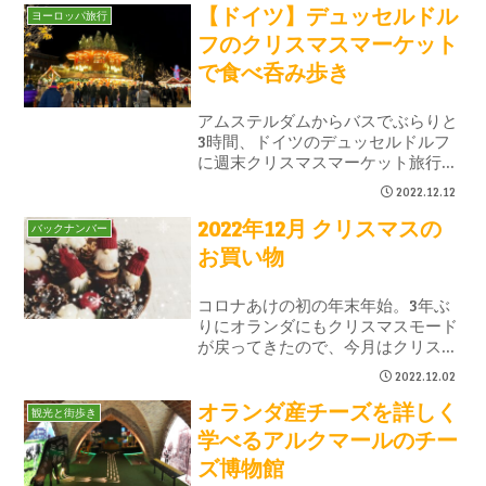
【ドイツ】デュッセルドル
ロイヤルな印象もありました。街の
ヨーロッパ旅行
イルミネーションやツリーも散策ス
フのクリスマスマーケット
ポットです。
で食べ呑み歩き
アムステルダムからバスでぶらりと
3時間、ドイツのデュッセルドルフ
に週末クリスマスマーケット旅行。
5つの広場と3つの通りにツリーや観
2022.12.12
覧車や屋台が並ぶキラキラのXmas
2022年12月 クリスマスの
マーケットでソーセージにビールに
バックナンバー
グリューワインを食べ歩きしてきま
お買い物
した。
コロナあけの初の年末年始。3年ぶ
りにオランダにもクリスマスモード
が戻ってきたので、今月はクリスマ
スマーケットの様子を中心にご紹介
2022.12.02
します。今年はあちこちにお出かけ
オランダ産チーズを詳しく
してヨーロッパのXmasを満喫。
観光と街歩き
学べるアルクマールのチー
ズ博物館