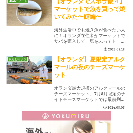
【オランダでズボラ飯４】
+Dutchノート
建造物のXmas装飾、グリューワイ
マーケットで魚を買って焼
ン片手の夜散歩など、実際に訪れて
いてみた〜鯖編〜
感じた12月のドルドレヒトの楽しみ
方を紹介します。
海外生活中でも焼き魚が食べたい人
に！オランダ在住者がマーケットで
サバを購入して、塩をふってトース
ターで焼くだけの激ウマ簡単レシピ
2025.08.18
を紹介。魚の買い方や下処理のコツ
【オランダ】夏限定アルク
も解説。初心者でもできるズボラ飯
観光と街歩き
な焼き鯖ライフ！
マールの夜のチーズマーケ
ット
オランダ最大規模のアルクマールの
チーズマーケット。7月8月限定のナ
イトチーズマーケットでは最前列で
イベントを観賞できました。ブラっ
2024.08.05
と立ち寄よってチーズトーストを食
べてくるだけでも◎。夜9時過ぎま
で明るい夏の夜を楽しめました。