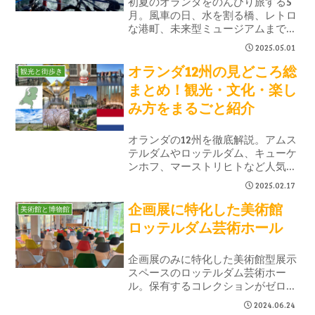
初夏のオランダをのんびり旅する5
月。風車の日、水を割る橋、レトロ
な港町、未来型ミュージアムまで、
今月は空と風が気持ちいい場所を巡
2025.05.01
ります。
オランダ12州の見どころ総
観光と街歩き
まとめ！観光・文化・楽し
み方をまるごと紹介
オランダの12州を徹底解説。アムス
テルダムやロッテルダム、キューケ
ンホフ、マーストリヒトなど人気都
市の見どころや文化、旅行の楽しみ
2025.02.17
方をまとめました。オランダ旅行の
企画展に特化した美術館
行き先選びやモデルプラン作成に役
美術館と博物館
立つ総合ガイドです。
ロッテルダム芸術ホール
企画展のみに特化した美術館型展示
スペースのロッテルダム芸術ホー
ル。保有するコレクションがゼロの
美術館です。常に美術品を借りてき
2024.06.24
て期間限定で展示しているので、い