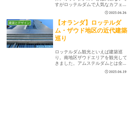
すがロッテルダムで人気なカフェや
美味しそうなレストランに立ち寄っ
2023.06.26
てくるシリーズ。今年はイタリアン
【オランダ】ロッテルダ
サンドイッチと抹茶のロールケーキ
建築とデザイン
とクラフトビールを食べてきまし
ム・ザウド地区の近代建築
た。
巡り
ロッテルダム観光といえば建築巡
り。南地区ザウドエリアを観光して
きました。アムステルダムとは全く
違った様相の近代建築が集まる進化
2023.06.19
し続ける街ロッテルダムザウドの美
しい建築8選です。