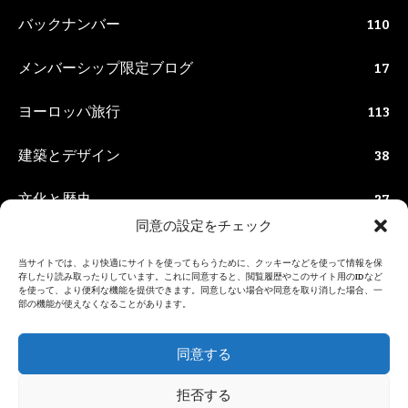
バックナンバー
110
メンバーシップ限定ブログ
17
ヨーロッパ旅行
113
建築とデザイン
38
文化と歴史
27
同意の設定をチェック
生活情報
63
当サイトでは、より快適にサイトを使ってもらうために、クッキーなどを使って情報を保
存したり読み取ったりしています。これに同意すると、閲覧履歴やこのサイト用のIDなど
美術館と博物館
54
を使って、より便利な機能を提供できます。同意しない場合や同意を取り消した場合、一
部の機能が使えなくなることがあります。
観光と街歩き
116
同意する
食べ物
46
拒否する