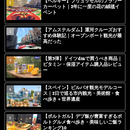
【ベルギー】ブリュッセルのフラワー
カーペット｜2年に一度の花の絨毯イ
ベント
【アムステルダム】運河クルーズおす
すめ体験記｜オープンボート観光が最
高だった
【第3弾】ドイツdmで買うべき商品｜
ビタミン・保湿アイテム購入品レビュ
ー
【スペイン】ビルバオ観光モデルコー
ス｜2日で巡る市内観光・美術館・食
べ歩き＋世界遺産
【ポルトガル】デブ飯が豊富すぎるポ
ルトグルメ食べ歩き・美味しいご飯ラ
ンキング10