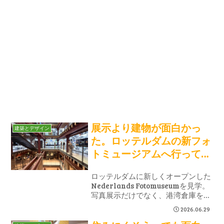
展示より建物が面白かっ
建築とデザイン
た。ロッテルダムの新フォ
トミュージアムへ行ってき
た
ロッテルダムに新しくオープンした
Nederlands Fotomuseumを見学。
写真展示だけでなく、港湾倉庫をリ
ノベーションした建築空間も魅力で
2026.06.29
した。吹き抜けや収蔵庫、倉庫時代
の面影が残る展示室など、実際に訪