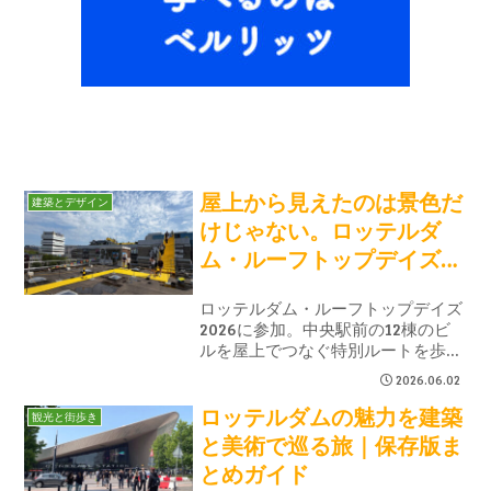
屋上から見えたのは景色だ
建築とデザイン
けじゃない。ロッテルダ
ム・ルーフトップデイズ
2026に行ってきた
ロッテルダム・ルーフトップデイズ
2026に参加。中央駅前の12棟のビ
ルを屋上でつなぐ特別ルートを歩き
ながら、屋上緑化や都市開発、
2026.06.02
MVRDVの未来プロジェクトを見学
ロッテルダムの魅力を建築
してきました。屋上から見えたロッ
観光と街歩き
テルダムの新しい一面を紹介しま
と美術で巡る旅｜保存版ま
す。
とめガイド