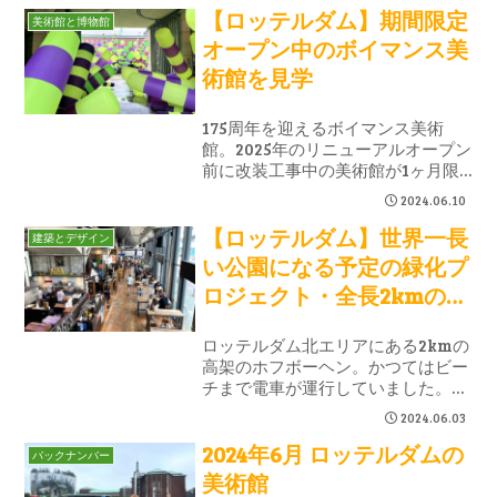
【ロッテルダム】期間限定
つ訪れても新しいアートワークに出
美術館と博物館
会うことができます。
オープン中のボイマンス美
術館を見学
175周年を迎えるボイマンス美術
館。2025年のリニューアルオープン
前に改装工事中の美術館が1ヶ月限
定でオープン。ヘルメット着用で入
2024.06.10
場する美術館見学に行ってきまし
【ロッテルダム】世界一長
た。
建築とデザイン
い公園になる予定の緑化プ
ロジェクト・全長2kmの高
架再開発
ロッテルダム北エリアにある2kmの
高架のホフボーヘン。かつてはビー
チまで電車が運行していました。現
在は高架下にショップが入り、今後
2024.06.03
は高架上が緑化され世界一長い公園
2024年6月 ロッテルダムの
になる予定です。
バックナンバー
美術館