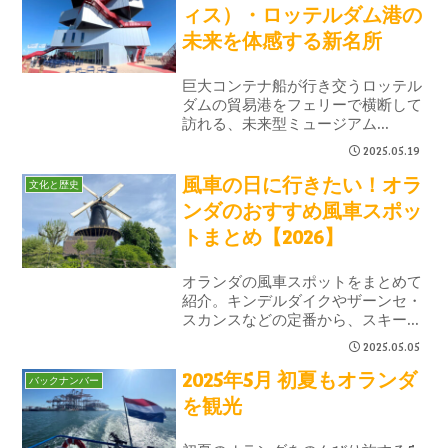
しにも役立つ、今だけの街歩きレポ
ィス）・ロッテルダム港の
をお届けします。
未来を体感する新名所
巨大コンテナ船が行き交うロッテル
ダムの貿易港をフェリーで横断して
訪れる、未来型ミュージアム
「Portlantis」。VRやインタラク
2025.05.19
ティブ展示、建築や空間デザインも
風車の日に行きたい！オラ
見どころ。冒険気分で楽しめるアク
文化と歴史
セス方法を詳しく紹介！
ンダのおすすめ風車スポッ
トまとめ【2026】
オランダの風車スポットをまとめて
紹介。キンデルダイクやザーンセ・
スカンスなどの定番から、スキーダ
ムの穴場風車まで、在住者目線で楽
2025.05.05
しみ方を解説。風車の日に訪れたい
2025年5月 初夏もオランダ
観光地ガイドです。
バックナンバー
を観光