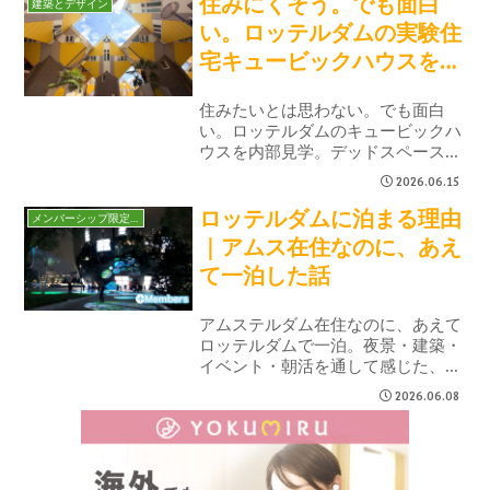
住みにくそう。でも面白
建築とデザイン
れた感想を紹介します
い。ロッテルダムの実験住
宅キュービックハウスを見
学してきた
住みたいとは思わない。でも面白
い。ロッテルダムのキュービックハ
ウスを内部見学。デッドスペースだ
らけの実験住宅から見えた、オラン
2026.06.15
ダ建築の挑戦精神とロッテルダム建
ロッテルダムに泊まる理由
築文化の原点を紹介します。
メンバーシップ限定ブログ
｜アムス在住なのに、あえ
て一泊した話
アムステルダム在住なのに、あえて
ロッテルダムで一泊。夜景・建築・
イベント・朝活を通して感じた、日
帰りとは違うロッテルダムの魅力を
2026.06.08
まとめました。