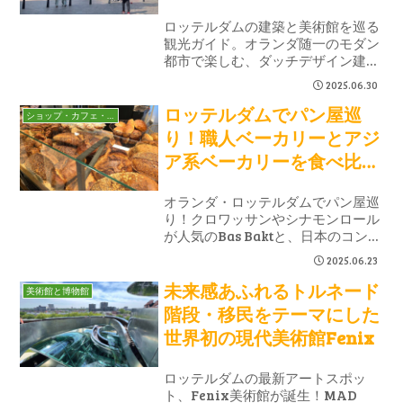
ロッテルダムの建築と美術館を巡る
観光ガイド。オランダ随一のモダン
都市で楽しむ、ダッチデザイン建
築・MVRDVの名作・アート施設や
2025.06.30
6月の建築月間RAMなど、見どころ
ロッテルダムでパン屋巡
を厳選紹介。建築・都市デザイン・
ショップ・カフェ・レストラン
アート好き必見のロッテルダム観光
り！職人ベーカリーとアジ
まとめ。
ア系ベーカリーを食べ比べ
てみた
オランダ・ロッテルダムでパン屋巡
り！クロワッサンやシナモンロール
が人気のBas Baktと、日本のコンビ
ニパンを思わせるQQ Bakeryを食べ
2025.06.23
比べ。焼きたての香ばしさとふんわ
未来感あふれるトルネード
り甘いアジア系パン、全く異なる2
美術館と博物館
つのスタイルを体験できます。旅行
階段・移民をテーマにした
中の朝食やカフェタイムにもぴった
世界初の現代美術館Fenix
りなベーカリー情報をお届け！
ロッテルダムの最新アートスポッ
ト、Fenix美術館が誕生！MAD