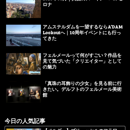
ロナ
アムステルダムを一望するならA’DAM
Lookoutへ｜10周年イベントにも行っ
てきた
フェルメールって何がすごい？作品を
見て気づいた「クリエイター」として
の魅力
「真珠の耳飾りの少女」を見る前に行
きたい。デルフトのフェルメール美術
館
今日の人気記事