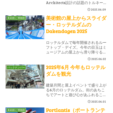
Architects設計の話題のトルネード
螺旋階段や、歴史的倉庫のリノベー
2025.06.09
ション、移民の記憶を体験できる観
美術館の屋上からスライダ
光地。建築と文化が融合した注目の
美術館と博物館
新名所です。
ー・ロッテルダムの
Dakendagen 2025
ロッテルダムで毎年開催されるルー
フトップ・デイズ。今年の目玉はミ
ュージアムの屋上から滑り降りる巨
大スライダー。子ども時代の気分に
2025.06.02
戻れるような、楽しい非日常体験で
2025年6月 今年もロッテル
した！イベント情報と屋上からの眺
バックナンバー
めなど見どころレポです。
ダムを観光
建築月間と屋上イベントで盛り上が
る6月のロッテルダム。街のあちこ
ちでアートと遊び心があふれるこの
季節、巨大スライダーに新美術館、
2025.06.01
パン屋巡りまで、見どころを週替わ
Portlantis（ポートランテ
りでゆるっとご紹介。観光にも暮ら
美術館と博物館