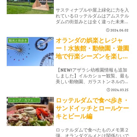
サスティナブルや屋上緑化に力を入
れているロッテルダムはアムステル
ダムの街並みとは全く違った未来的
な魅力があります。2024年のRAM
2024.06.02
はミュージアム広場を中心に開催さ
オランダの娯楽とレジャ
れるので美術館巡りも兼ねてロッテ
観光と街歩き
ルダム散策をしてこようと思いま
ー！水族館・動物園・遊園
す。
地で行楽シーズンを楽しも
う
【NEW!アザラシ幼稚園情報も追加
しました】イルカショー観覧、最も
美しい動物園、ガラストンネルの水
族館、自家用車でサファリパーク、
2024.03.25
ヨーロッパで3番目に人気の遊園
ロッテルダムで食べ歩き・
地、ウォーターパーク付きのホリデ
ショップ・カフェ・レストラン
ーパーク、子どもも遊べるチビッコ
サンドイッチとロールケー
ランドと、家族レジャーやデートの
キとビール編
定番スポットみたいな場所まとめ。
ロッテルダムで食べたものメモ第２
弾。オランダグルメとは関係ないで