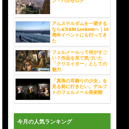
ン・バルセロナ
アムステルダムを一望する
ならA’DAM Lookoutへ｜10
周年イベントにも行ってき
た
フェルメールって何がすご
い？作品を見て気づいた
「クリエイター」としての
魅力
「真珠の耳飾りの少女」を
見る前に行きたい。デルフ
トのフェルメール美術館
今月の人気ランキング