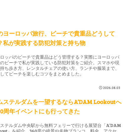
のヨーロッパ旅行、ビーチで貴重品どうして
？私が実践する防犯対策と持ち物
ーロッパのビーチで貴重品はどう管理する？実際にヨーロッパ
地のビーチで私が実践している防犯対策をご紹介。スマホや現
の持ち歩き方、レンタルチェアの使い方、ランチや服装まで、
心してビーチを楽しむコツをまとめました。
2026.08.03
ムステルダムを一望するならA’DAM Lookoutへ
10周年イベントにも行ってきた
ステルダム中央駅から無料フェリーで行ける展望台「A’DAM
okout」を紹介。360度の絶景や名物ブランコ、料金、アクセ