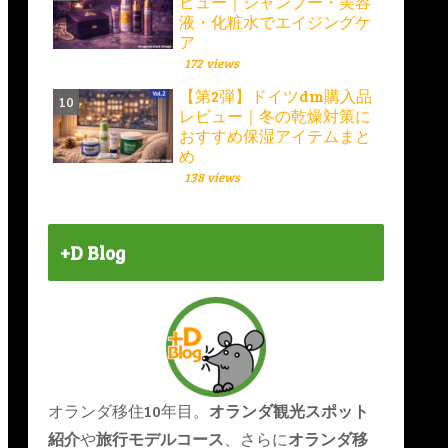
ビュー｜シャンプー・美容
液・化粧水でエイジングケ
ア
172 views
【第2弾】ドイツdm購入品
レビュー｜冬の乾燥対策に
おすすめ保湿アイテムまと
め
138 views
+D Blog
オランダ移住10年目。
オランダ観光スポット
紹介
や
旅行モデルコース
、さらに
オランダ移