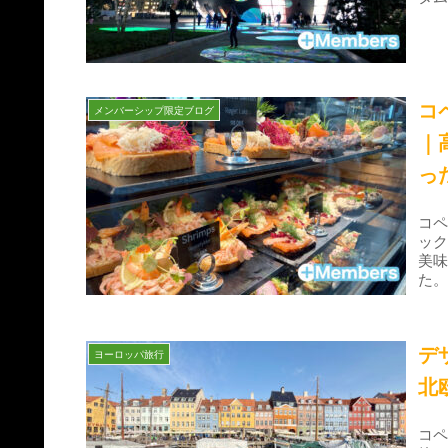
コ
メンバーシップ限定ブログ
｜
っ
コ
ッ
美
た
デ
ヨーロッパ旅行
北
コペ