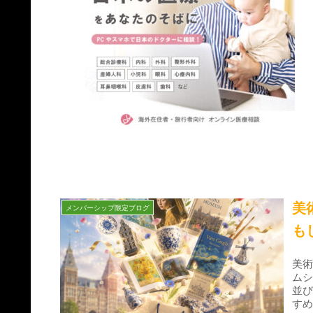
美
メンバーシップ限定ブログ
も
美
ム
並
す