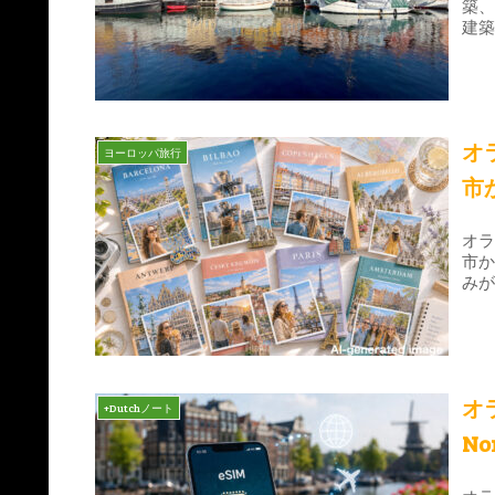
築
建
オ
ヨーロッパ旅行
市
オ
市
み
オ
+Dutchノート
N