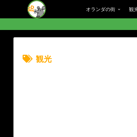
オランダの街
観
観光