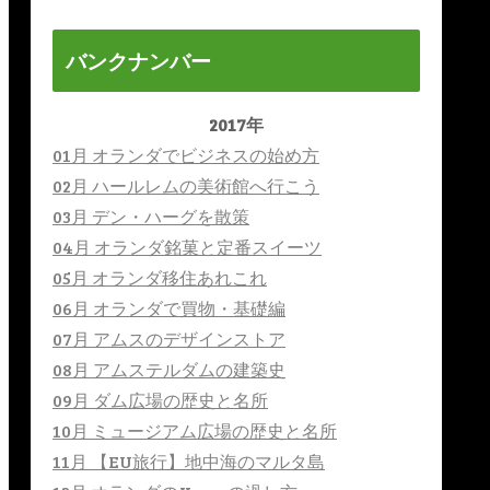
バンクナンバー
2017年
01月 オランダでビジネスの始め方
02月 ハールレムの美術館へ行こう
03月 デン・ハーグを散策
04月 オランダ銘菓と定番スイーツ
05月 オランダ移住あれこれ
06月 オランダで買物・基礎編
07月 アムスのデザインストア
08月 アムステルダムの建築史
09月 ダム広場の歴史と名所
10月 ミュージアム広場の歴史と名所
11月 【EU旅行】地中海のマルタ島