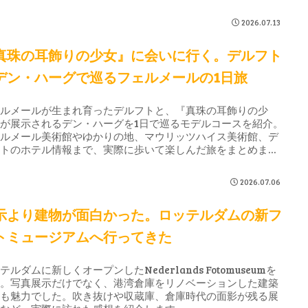
2026.07.13
真珠の耳飾りの少女』に会いに行く。デルフト
デン・ハーグで巡るフェルメールの1日旅
ェルメールが生まれ育ったデルフトと、『真珠の耳飾りの少
が展示されるデン・ハーグを1日で巡るモデルコースを紹介。
ェルメール美術館やゆかりの地、マウリッツハイス美術館、デ
フトのホテル情報まで、実際に歩いて楽しんだ旅をまとめまし
。
2026.07.06
示より建物が面白かった。ロッテルダムの新フ
トミュージアムへ行ってきた
テルダムに新しくオープンしたNederlands Fotomuseumを
学。写真展示だけでなく、港湾倉庫をリノベーションした建築
間も魅力でした。吹き抜けや収蔵庫、倉庫時代の面影が残る展