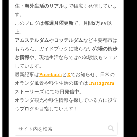
住・海外生活のリアル
まで幅広く発信していま
す。
このブログは
毎週月曜更新
で、月間2万PV以
上。
アムステルダム
や
ロッテルダム
など主要都市は
もちろん、ガイドブックに載らない
穴場の街歩
き情報
や、現地生活ならではの体験談もシェア
しています。
最新記事は
Facebook
と
X
でお知らせ、日常の
オランダ風景や移住生活の様子は
Instagram
ストーリーズ にて毎日発信中。
オランダ観光や移住情報を探している方に役立
つブログを目指しています！