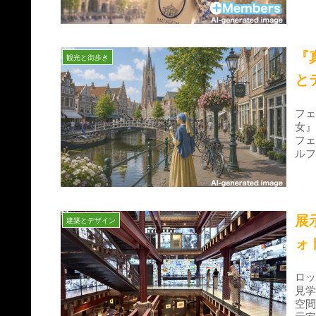
『
観光と街歩き
と
フ
女』
フ
ル
た
展
建築とデザイン
ォ
ロッ
見
空