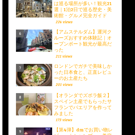
は巡る場所が多い！観光21
選｜1泊2日で巡る歴史・美
術館・グルメ完全ガイド
224 views
【アムステルダム】運河ク
ルーズおすすめ体験記｜オ
ープンボート観光が最高だ
った
211 views
ロンドンでガチで美味しか
った日本食と、正直レビュ
ーのお土産たち
201 views
【オランダでズボラ飯２】
スペイン土産でもらったサ
フランでパエリアを作って
みました
173 views
【第4弾】dmでお買い物レ