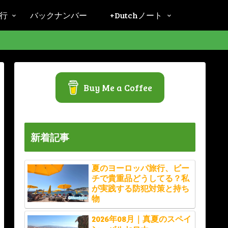
旅行
バックナンバー
+Dutchノート
Buy Me a Coffee
新着記事
夏のヨーロッパ旅行、ビー
チで貴重品どうしてる？私
が実践する防犯対策と持ち
物
2026年08月｜真夏のスペイ