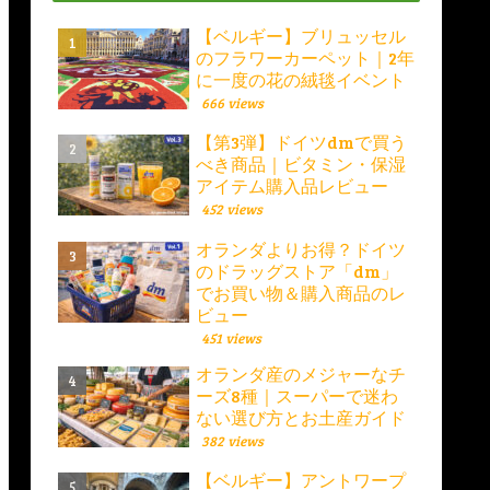
【ベルギー】ブリュッセル
のフラワーカーペット｜2年
に一度の花の絨毯イベント
666 views
【第3弾】ドイツdmで買う
べき商品｜ビタミン・保湿
アイテム購入品レビュー
452 views
オランダよりお得？ドイツ
のドラッグストア「dm」
でお買い物＆購入商品のレ
ビュー
451 views
オランダ産のメジャーなチ
ーズ8種｜スーパーで迷わ
ない選び方とお土産ガイド
382 views
【ベルギー】アントワープ