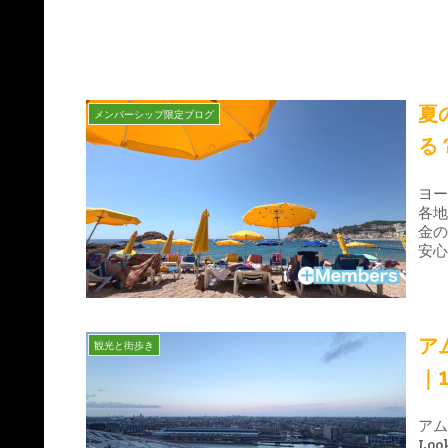
夏
メンバーシップ限定ブログ
る
ヨ
各
金
安
ア
観光と街歩き
｜
アム
Lo