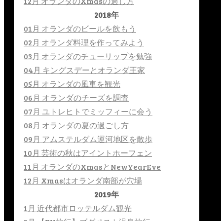
12月 オランダのXmasの過し方
2018年
01月 オランダのビールを飲もう
02月 オランダ料理を作ってみよう
03月 オランダのチューリップを勉強
04月 キングスデーとオランダ王家
05月 オランダの風車を観光
06月 オランダのチーズを調査
07月 ユトレヒトでミッフィーに会う
08月 オランダの夏の過ごし方
09月 アムステルダム運河地区を散歩
10月 芸術の秋はアイントホーフェン
11月 オランダのXmasとNewYearEve
12月 Xmasはオランダ南部が穴場
2019年
1月 近代都市ロッテルダム観光