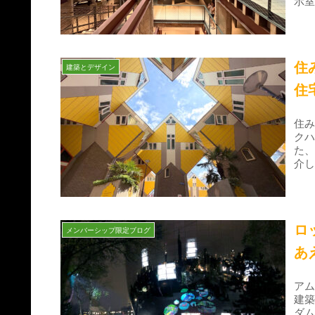
示
住
建築とデザイン
住
住
ク
た
介
ロ
メンバーシップ限定ブログ
あ
ア
建
ダ