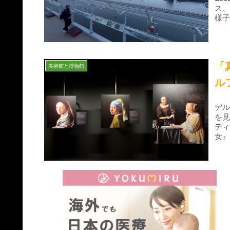
ス、
様
「
美術館と博物館
ル
デル
を
デ
女
界