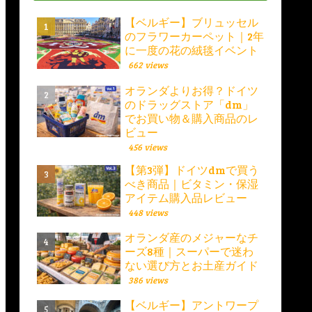
【ベルギー】ブリュッセル
のフラワーカーペット｜2年
に一度の花の絨毯イベント
662 views
オランダよりお得？ドイツ
のドラッグストア「dm」
でお買い物＆購入商品のレ
ビュー
456 views
【第3弾】ドイツdmで買う
べき商品｜ビタミン・保湿
アイテム購入品レビュー
448 views
オランダ産のメジャーなチ
ーズ8種｜スーパーで迷わ
ない選び方とお土産ガイド
386 views
【ベルギー】アントワープ