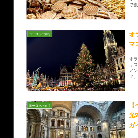
で
す
オ
ヨーロッパ旅行
マ
オ
リ
ア
フ
【
ヨーロッパ旅行
光
ガ