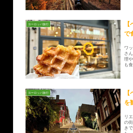
【
ヨーロッパ旅行
で
ワ
さ
理
も
【
ヨーロッパ旅行
を
リ
の
きで