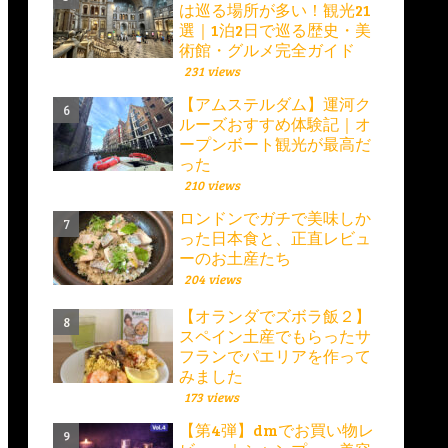
は巡る場所が多い！観光21
選｜1泊2日で巡る歴史・美
術館・グルメ完全ガイド
231 views
【アムステルダム】運河ク
ルーズおすすめ体験記｜オ
ープンボート観光が最高だ
った
210 views
ロンドンでガチで美味しか
った日本食と、正直レビュ
ーのお土産たち
204 views
【オランダでズボラ飯２】
スペイン土産でもらったサ
フランでパエリアを作って
みました
173 views
【第4弾】dmでお買い物レ