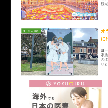
観
オ
ヨーロッパ旅行
に
ヨ
家族
のぼ
り