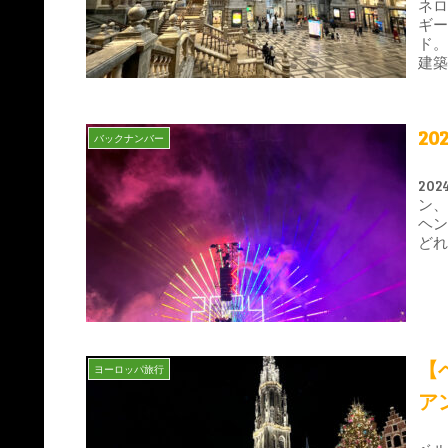
ネ
ギー
ド
建築
報
2
バックナンバー
20
ン
ヘ
ど
【
ヨーロッパ旅行
ア