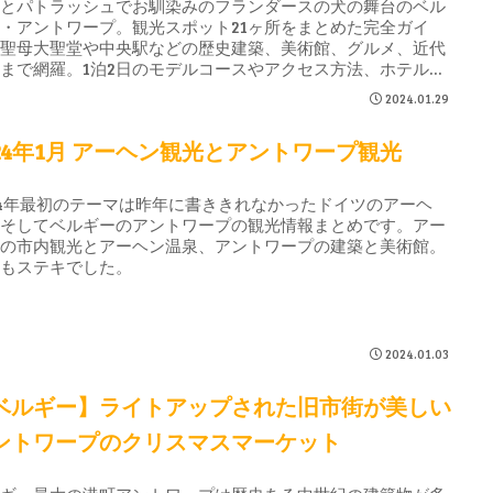
ロとパトラッシュでお馴染みのフランダースの犬の舞台のベル
・アントワープ。観光スポット21ヶ所をまとめた完全ガイ
。聖母大聖堂や中央駅などの歴史建築、美術館、グルメ、近代
まで網羅。1泊2日のモデルコースやアクセス方法、ホテル情
も紹介。
2024.01.29
024年1月 アーヘン観光とアントワープ観光
24年最初のテーマは昨年に書ききれなかったドイツのアーヘ
、そしてベルギーのアントワープの観光情報まとめです。アー
ンの市内観光とアーヘン温泉、アントワープの建築と美術館。
れもステキでした。
2024.01.03
ベルギー】ライトアップされた旧市街が美しい
ントワープのクリスマスマーケット