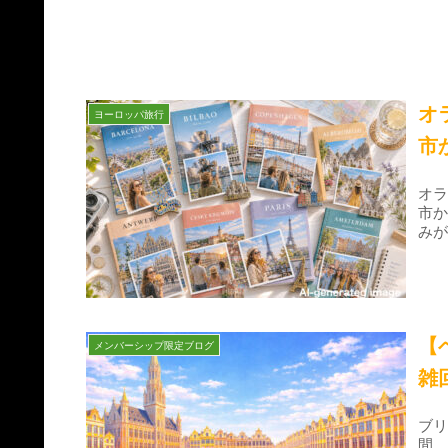
オ
ヨーロッパ旅行
市
オ
市
み
【
メンバーシップ限定ブログ
雑
ブ
間