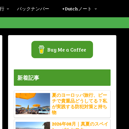
旅行
バックナンバー
+Dutchノート
Buy Me a Coffee
新着記事
夏のヨーロッパ旅行、ビー
チで貴重品どうしてる？私
が実践する防犯対策と持ち
物
2026年08月｜真夏のスペイ