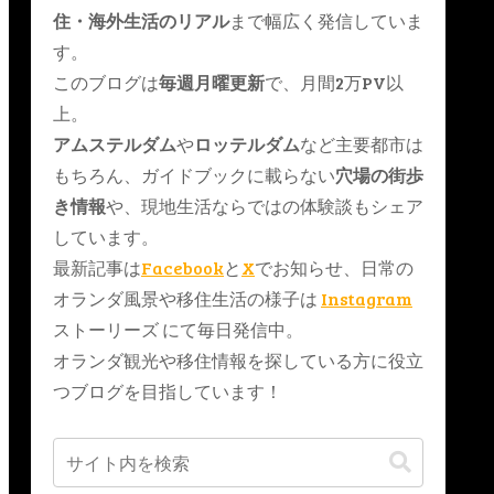
住・海外生活のリアル
まで幅広く発信していま
す。
このブログは
毎週月曜更新
で、月間2万PV以
上。
アムステルダム
や
ロッテルダム
など主要都市は
もちろん、ガイドブックに載らない
穴場の街歩
き情報
や、現地生活ならではの体験談もシェア
しています。
最新記事は
Facebook
と
X
でお知らせ、日常の
オランダ風景や移住生活の様子は
Instagram
ストーリーズ にて毎日発信中。
オランダ観光や移住情報を探している方に役立
つブログを目指しています！