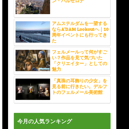
ン・バルセロナ
アムステルダムを一望する
ならA’DAM Lookoutへ｜10
周年イベントにも行ってき
た
フェルメールって何がすご
い？作品を見て気づいた
「クリエイター」としての
魅力
「真珠の耳飾りの少女」を
見る前に行きたい。デルフ
トのフェルメール美術館
今月の人気ランキング