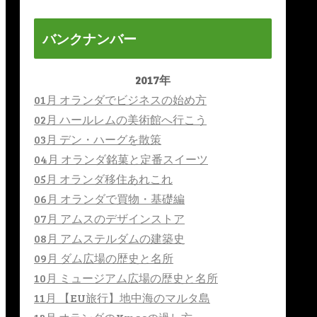
バンクナンバー
2017年
01月 オランダでビジネスの始め方
02月 ハールレムの美術館へ行こう
03月 デン・ハーグを散策
04月 オランダ銘菓と定番スイーツ
05月 オランダ移住あれこれ
06月 オランダで買物・基礎編
07月 アムスのデザインストア
08月 アムステルダムの建築史
09月 ダム広場の歴史と名所
10月 ミュージアム広場の歴史と名所
11月 【EU旅行】地中海のマルタ島