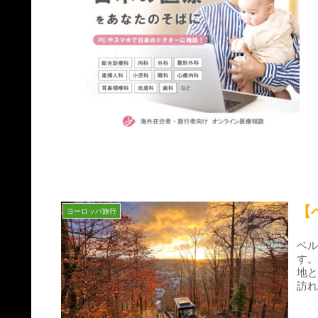
【
ヨーロッパ旅行
ベ
す
地
訪