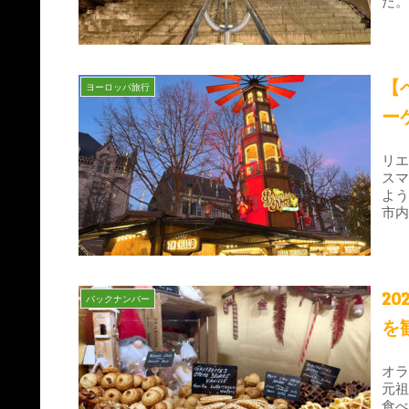
た
【
ヨーロッパ旅行
ー
リ
ス
よ
市内
2
バックナンバー
を
オ
元
食