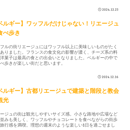
2024.12.23
ベルギー】ワッフルだけじゃない！リエージュ
食べ歩き
ッフルの街リエージュにはワッフル以上に美味しいものがたく
んありました。フランスの食文化の影響が濃く、チーズ系の料
や洋菓子は最高の食との出会いとなりました。ベルギーの中で
食べ歩きが楽しい街だと思います。
2024.12.16
ベルギー】古都リエージュで建築と階段と教会
観光
エージュの街は観光しやすいサイズ感。小さな路地や広場など
街並みも美しく、ワッフルやチョコレートを食べながらの街歩
旅行感を満喫。理想の週末のような楽しい1日を過ごせまし