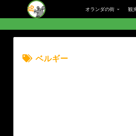
オランダの街
観
ベルギー