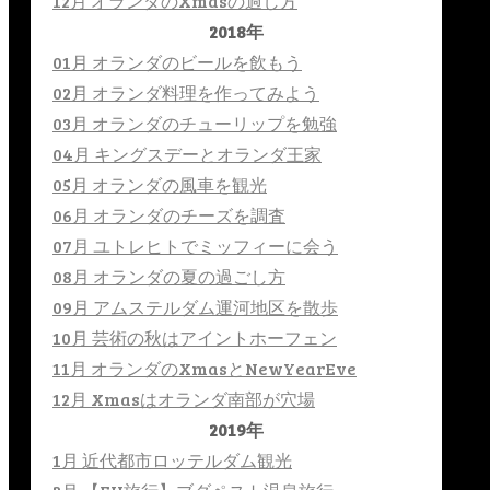
12月 オランダのXmasの過し方
2018年
01月 オランダのビールを飲もう
02月 オランダ料理を作ってみよう
03月 オランダのチューリップを勉強
04月 キングスデーとオランダ王家
05月 オランダの風車を観光
06月 オランダのチーズを調査
07月 ユトレヒトでミッフィーに会う
08月 オランダの夏の過ごし方
09月 アムステルダム運河地区を散歩
10月 芸術の秋はアイントホーフェン
11月 オランダのXmasとNewYearEve
12月 Xmasはオランダ南部が穴場
2019年
1月 近代都市ロッテルダム観光