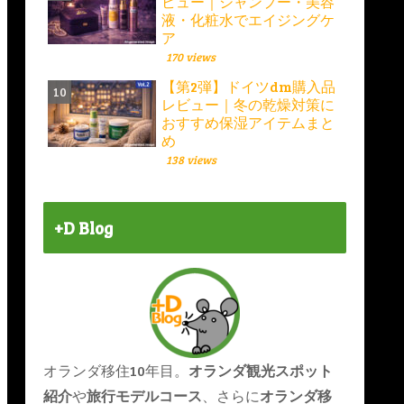
ビュー｜シャンプー・美容
液・化粧水でエイジングケ
ア
170 views
【第2弾】ドイツdm購入品
レビュー｜冬の乾燥対策に
おすすめ保湿アイテムまと
め
138 views
+D Blog
オランダ移住10年目。
オランダ観光スポット
紹介
や
旅行モデルコース
、さらに
オランダ移