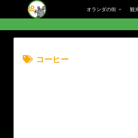
オランダの街
観
コーヒー