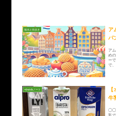
ア
観光と街歩き
パ
ア
め
ー
で
【
+Dutchノート
牛
◯
乳