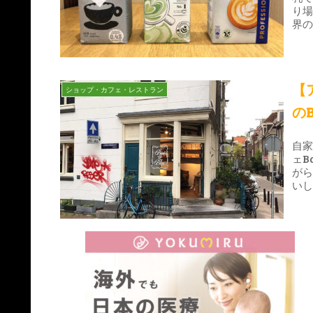
り
界
を
【
ショップ・カフェ・レストラン
のB
自
ェB
が
い
ー