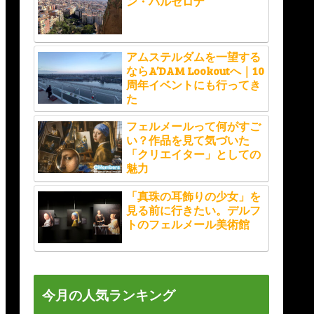
ン・バルセロナ
アムステルダムを一望する
ならA’DAM Lookoutへ｜10
周年イベントにも行ってき
た
フェルメールって何がすご
い？作品を見て気づいた
「クリエイター」としての
魅力
「真珠の耳飾りの少女」を
見る前に行きたい。デルフ
トのフェルメール美術館
今月の人気ランキング