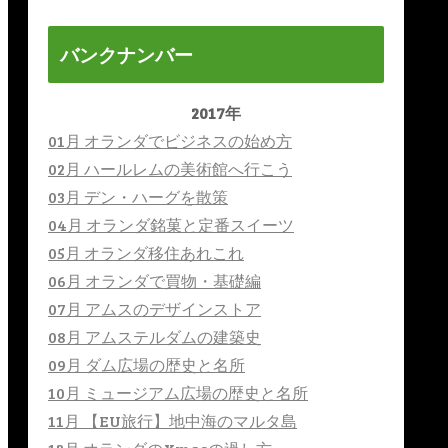
バンクナンバー
2017年
01月 オランダでビジネスの始め方
02月 ハールレムの美術館へ行こう
03月 デン・ハーグを散策
04月 オランダ銘菓と定番スイーツ
05月 オランダ移住あれこれ
06月 オランダで買物・基礎編
07月 アムスのデザインストア
08月 アムステルダムの建築史
09月 ダム広場の歴史と名所
10月 ミュージアム広場の歴史と名所
11月 【EU旅行】地中海のマルタ島