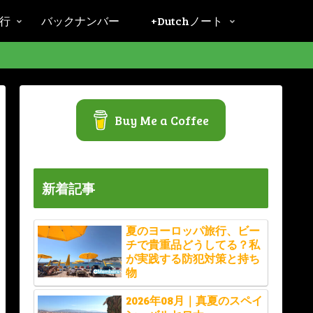
旅行
バックナンバー
+Dutchノート
Buy Me a Coffee
新着記事
夏のヨーロッパ旅行、ビー
チで貴重品どうしてる？私
が実践する防犯対策と持ち
物
2026年08月｜真夏のスペイ