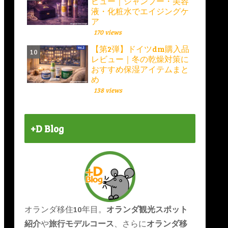
ビュー｜シャンプー・美容
液・化粧水でエイジングケ
ア
170 views
【第2弾】ドイツdm購入品
レビュー｜冬の乾燥対策に
おすすめ保湿アイテムまと
め
138 views
+D Blog
オランダ移住10年目。
オランダ観光スポット
紹介
や
旅行モデルコース
、さらに
オランダ移