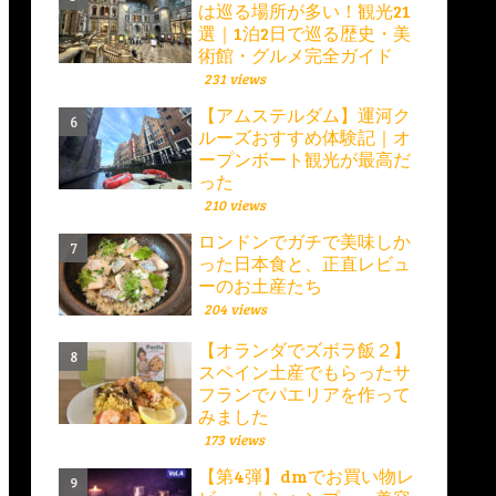
は巡る場所が多い！観光21
選｜1泊2日で巡る歴史・美
術館・グルメ完全ガイド
231 views
【アムステルダム】運河ク
ルーズおすすめ体験記｜オ
ープンボート観光が最高だ
った
210 views
ロンドンでガチで美味しか
った日本食と、正直レビュ
ーのお土産たち
204 views
【オランダでズボラ飯２】
スペイン土産でもらったサ
フランでパエリアを作って
みました
173 views
【第4弾】dmでお買い物レ