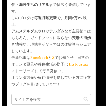
住・海外生活のリアル
まで幅広く発信していま
す。
このブログは
毎週月曜更新
で、月間2万PV以
上。
アムステルダム
や
ロッテルダム
など主要都市は
もちろん、ガイドブックに載らない
穴場の街歩
き情報
や、現地生活ならではの体験談もシェア
しています。
最新記事は
Facebook
と
X
でお知らせ、日常の
オランダ風景や移住生活の様子は
Instagram
ストーリーズ にて毎日発信中。
オランダ観光や移住情報を探している方に役立
つブログを目指しています！