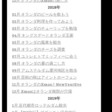
12月 オランダのXmasの過し方
2018年
01月 オランダのビールを飲もう
02月 オランダ料理を作ってみよう
03月 オランダのチューリップを勉強
04月 キングスデーとオランダ王家
05月 オランダの風車を観光
06月 オランダのチーズを調査
07月 ユトレヒトでミッフィーに会う
08月 オランダの夏の過ごし方
09月 アムステルダム運河地区を散歩
10月 芸術の秋はアイントホーフェン
11月 オランダのXmasとNewYearEve
12月 Xmasはオランダ南部が穴場
2019年
1月 近代都市ロッテルダム観光