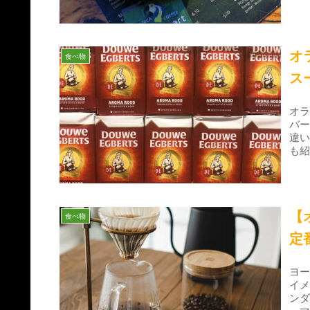
か
オ
食べ物
ス
オラ
バ
違
も
【
食べ物
定
ヨ
イ
ン