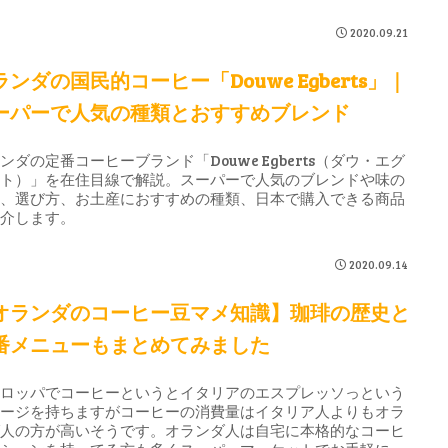
でビターな味わいのあるコーヒーです。
2020.09.21
ランダの国民的コーヒー「Douwe Egberts」｜
ーパーで人気の種類とおすすめブレンド
ンダの定番コーヒーブランド「Douwe Egberts（ダウ・エグ
ート）」を在住目線で解説。スーパーで人気のブレンドや味の
い、選び方、お土産におすすめの種類、日本で購入できる商品
紹介します。
2020.09.14
オランダのコーヒー豆マメ知識】珈琲の歴史と
番メニューもまとめてみました
ーロッパでコーヒーというとイタリアのエスプレッソっという
メージを持ちますがコーヒーの消費量はイタリア人よりもオラ
ダ人の方が高いそうです。オランダ人は自宅に本格的なコーヒ