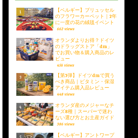
【ベルギー】ブリュッセル
のフラワーカーペット｜2年
に一度の花の絨毯イベント
662 views
オランダよりお得？ドイツ
のドラッグストア「dm」
でお買い物＆購入商品のレ
ビュー
456 views
【第3弾】ドイツdmで買う
べき商品｜ビタミン・保湿
アイテム購入品レビュー
448 views
オランダ産のメジャーなチ
ーズ8種｜スーパーで迷わ
ない選び方とお土産ガイド
386 views
【ベルギー】アントワープ