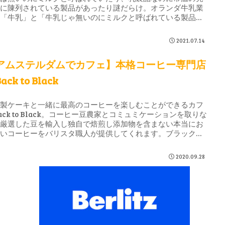
場に陳列されている製品があったり謎だらけ。オランダ牛乳業
の「牛乳」と「牛乳じゃ無いのにミルクと呼ばれている製品」
まとめてみました。
2021.07.14
アムステルダムでカフェ】本格コーヒー専門店
ack to Black
家製ケーキと一緒に最高のコーヒーを楽しむことができるカフ
ack to Black。コーヒー豆農家とコミュミケーションを取りな
ら厳選した豆を輸入し独自で焙煎し添加物を含まない本当にお
しいコーヒーをバリスタ職人が提供してくれます。ブラックコ
ヒーはその抽出方法を選ぶことができます。
2020.09.28